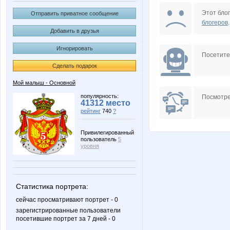
natasha82
rainwol
Этот блог
Отправить приватное сообщение
блогеров
.
Добавить в друзья
Игнорировать
Посетит
Сделать подарок
Мой малыш - Основной
популярность:
Посмотре
41312 место
рейтинг
740
?
Привилегированный
пользователь
5
уровня
Статистика портрета:
сейчас просматривают портрет - 0
зарегистрированные пользователи
посетившие портрет за 7 дней - 0