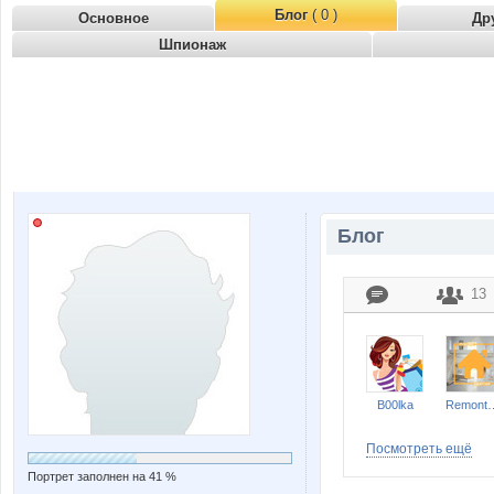
Блог
( 0 )
Основное
Др
Шпионаж
Блог
13
B00lka
Remont-nn
Посмотреть ещё
Портрет заполнен на 41 %